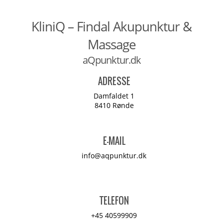
KliniQ – Findal Akupunktur &
Massage
aQpunktur.dk
ADRESSE
Damfaldet 1
8410 Rønde
E-MAIL
info@aqpunktur.dk
TELEFON
+45 40599909