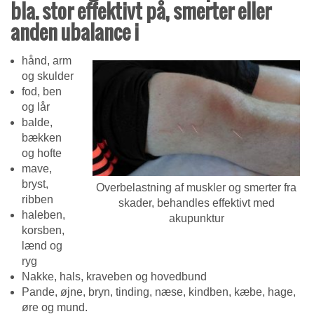
bla. stor effektivt på, s
merter eller
anden ubalance i
hånd, arm
og skulder
fod, ben
og lår
balde,
bækken
og hofte
mave,
bryst,
Overbelastning af muskler og smerter fra
ribben
skader, behandles effektivt med
haleben,
akupunktur
korsben,
lænd og
ryg
Nakke, hals, kraveben og hovedbund
Pande, øjne, bryn, tinding, næse, kindben, kæbe, hage,
øre og mund.