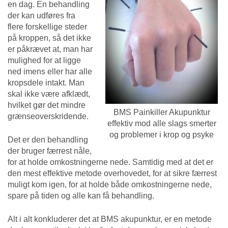
en dag. En behandling
der kan udføres fra
flere forskellige steder
på kroppen, så det ikke
er påkrævet at, man har
mulighed for at ligge
ned imens eller har alle
kropsdele intakt. Man
skal ikke være afklædt,
hvilket gør det mindre
BMS Painkiller Akupunktur
grænseoverskridende.
effektiv mod alle slags smerter
og problemer i krop og psyke
Det er den behandling
der bruger færrest nåle,
for at holde omkostningerne nede. Samtidig med at det er
den mest effektive metode overhovedet, for at sikre færrest
muligt kom igen, for at holde både omkostningerne nede,
spare på tiden og alle kan få behandling.
Alt i alt konkluderer det at BMS akupunktur, er en metode