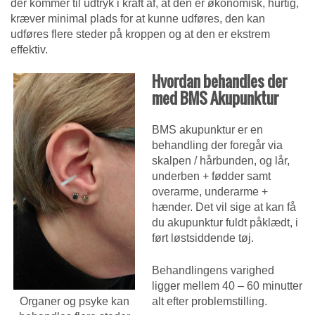
der kommer til udtryk i kraft af, at den er økonomisk, hurtig,
kræver minimal plads for at kunne udføres, den kan
udføres flere steder på kroppen og at den er ekstrem
effektiv.
Hvordan behandles der
med BMS Akupunktur
BMS akupunktur er en
behandling der foregår via
skalpen / hårbunden, og lår,
underben + fødder samt
overarme, underarme +
hænder. Det vil sige at kan få
du akupunktur fuldt påklædt, i
ført løstsiddende tøj.
Behandlingens varighed
ligger mellem 40 – 60 minutter
Organer og psyke kan
alt efter problemstilling.